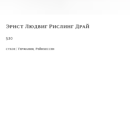
Эрнст Людвиг Рислинг Драй
520
сухое / Германия, Рейнхессен