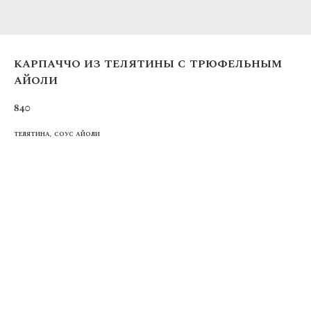
карпаччо из телятины с трюфельным
айоли
840
телятина, соус айоли