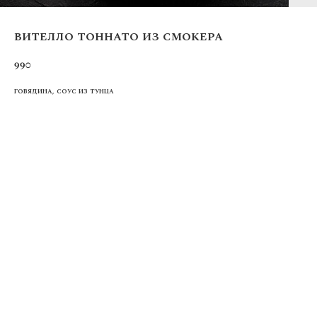
вителло тоннато из смокера
990
говядина, соус из тунца